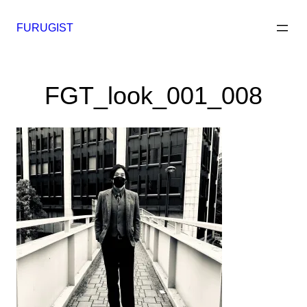
内
容
FURUGIST
を
ス
キ
FGT_look_001_008
ッ
プ