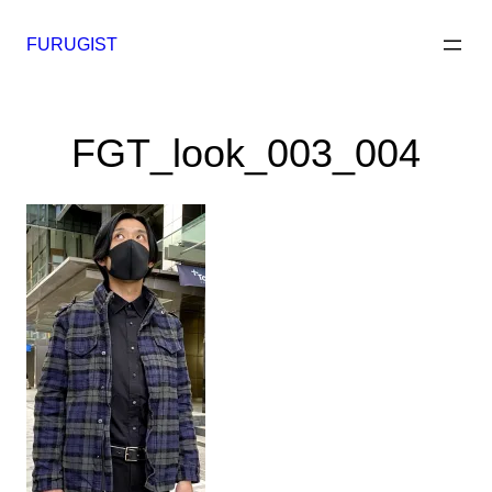
内
容
FURUGIST
を
ス
キ
FGT_look_003_004
ッ
プ