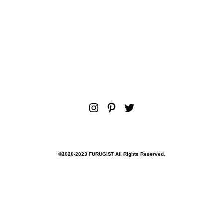
Instagram
Pinterest
Twitter
©︎2020-2023 FURUGIST All Rights Reserved.