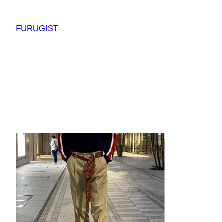
内
容
FURUGIST
を
ス
キ
ッ
プ