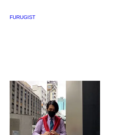
内
容
FURUGIST
を
ス
キ
ッ
プ