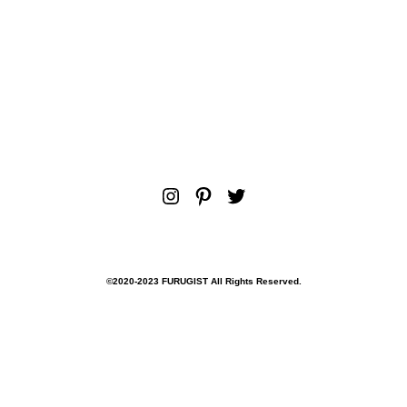
Instagram
Pinterest
Twitter
©︎2020-2023 FURUGIST All Rights Reserved.