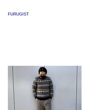
内
容
FURUGIST
を
ス
キ
ッ
プ