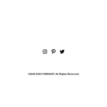
Instagram
Pinterest
Twitter
©︎2020-2023 FURUGIST All Rights Reserved.