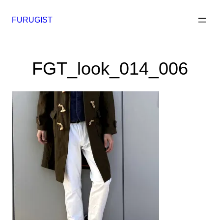
内
容
FURUGIST
を
ス
キ
FGT_look_014_006
ッ
プ