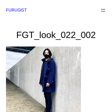
内
容
FURUGIST
を
ス
キ
FGT_look_022_002
ッ
プ