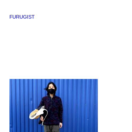
内
容
FURUGIST
を
ス
キ
ッ
プ