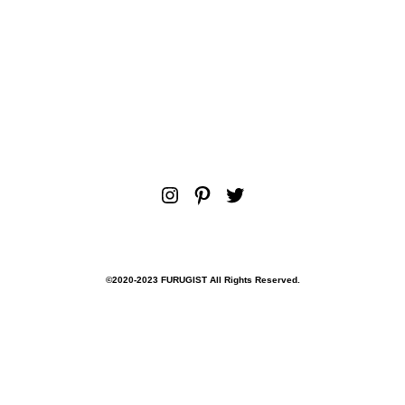
Instagram
Pinterest
Twitter
©︎2020-2023 FURUGIST All Rights Reserved.