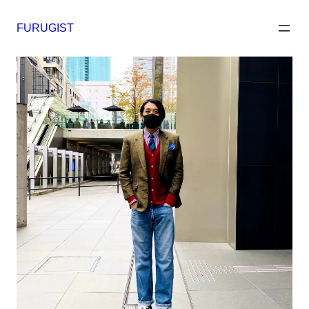
内
容
FURUGIST
を
ス
キ
ッ
プ