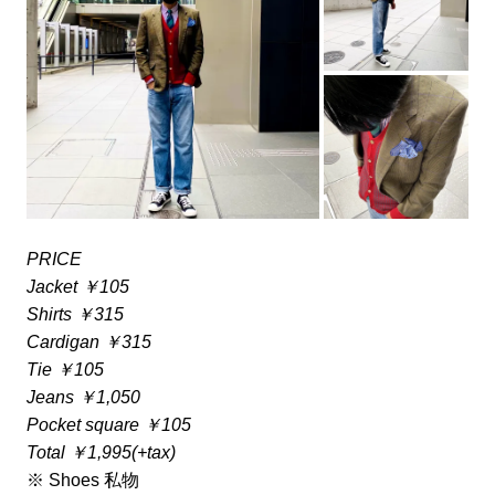
PRICE
Jacket ￥105
Shirts ￥315
Cardigan ￥315
Tie ￥105
Jeans ￥1,050
Pocket square ￥105
Total ￥1,995(+tax)
※ Shoes 私物