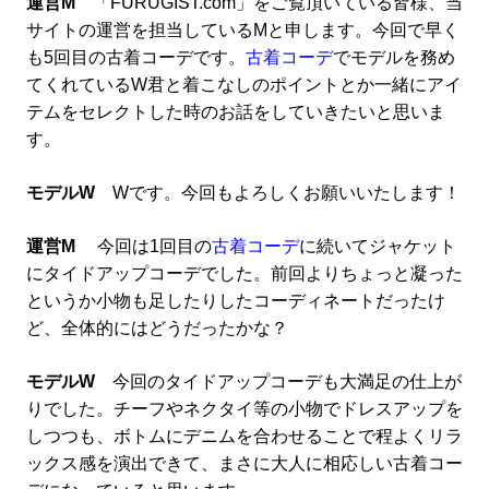
運営M
「FURUGIST.com」をご覧頂いている皆様、当
サイトの運営を担当しているMと申します。今回で早く
も5回目の古着コーデです。
古着コーデ
でモデルを務め
てくれているW君と着こなしのポイントとか一緒にアイ
テムをセレクトした時のお話をしていきたいと思いま
す。
モデルW
Wです。今回もよろしくお願いいたします！
運営M
今回は1回目の
古着コーデ
に続いてジャケット
にタイドアップコーデでした。前回よりちょっと凝った
というか小物も足したりしたコーディネートだったけ
ど、全体的にはどうだったかな？
モデルW
今回のタイドアップコーデも大満足の仕上が
りでした。チーフやネクタイ等の小物でドレスアップを
しつつも、ボトムにデニムを合わせることで程よくリラ
ックス感を演出できて、まさに大人に相応しい古着コー